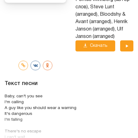
слов), Steve Lunt
(arranged), Bloodshy &
Avant (arranged), Henrik
Janson (arranged), Ulf
Janson (arranged)
Скачать
трек
Текст песни
Baby, can't you see
I'm calling
A guy like you should wear a warning
It's dangerous
I'm falling
There's no escape
I can't wait