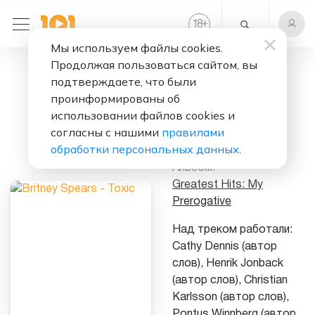
+
18
Мы используем файлы cookies.
Продолжая пользоваться сайтом, вы
Слушать бесплатно
подтверждаете, что были
Toxic
проинформированы об
использовании файлов cookies и
Исполнитель:
согласны с нашими
правилами
Britney Spears
обработки персональных данных
.
Альбом:
Greatest Hits: My
Prerogative
Над треком работали:
Cathy Dennis (автор
слов), Henrik Jonback
(автор слов), Christian
Karlsson (автор слов),
Pontus Winnberg (автор