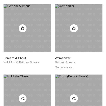
To give you up
I took a sip
From my devil's cup
Slowly, it's taking over me
Too high
Can't come down
It's in the air and it's all around
Can you feel me now?
Oh,
Taste of your lips
I'm on a ride
Scream & Shout
Womanizer
You're toxic I'm slippin' under
Will.I.Am
&
Britney Spears
Britney Spears
With the taste of a poison paradise
Поп музыка
I'm addicted to you
Don't you know that you're toxic?
And I love what you do
Don't you know that you're toxic?
Don't you know that you're toxic?
(Oh, oh)