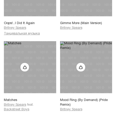
Oops!...I Did It Again
Gimme More (Main Version)
Britney Spears
Britney Spears
Танцевальная музыка
Matches
Mood Ring (By Demand) (Pride
Britney Spears
feat.
Remix)
Backstreet Boys
Britney Spears