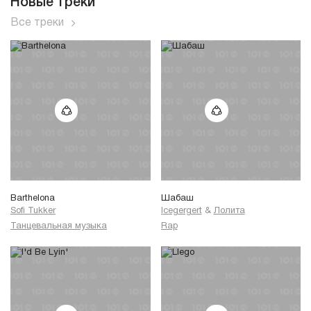
Новые треки
Все треки
Barthelona
Шабаш
Sofi Tukker
Icegergert
&
Лолита
Танцевальная музыка
Rap