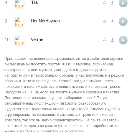
8
Tas
9
Her Nerdeysen
10
Verme
Приглашаем поклонников современных хитов и любителей музыки
былых времен посетить портал 101.ru. Классика, лирическая.
электронная и поп-музыка, дэнс, диско и десятки других
направлений - в таких жанрах собраны у нас популярные и редкие
сборники. Хотите прослушать Karma? Найдите альбом через
поисковик и наслаждайтесь онлайн отменным качеством треков.
Заходите на 101.ru, если вы любите музыку в хорошем качестве.
Постоянно или изредка слушаете сборники песен? Тогда
открывайте нашу коллекцию - гигабайты разнообразного
аудиоконтента ждут своих онлайн-слушателей. Альбомы удобно
сгруппированы по названиям музыкальных групп или именам
артистов, так что вы легко сориентируетесь. На сайте имеется и
новостной раздел, где можно узнать пикантные подробности из
жизни артистов или прочитать из биографию.