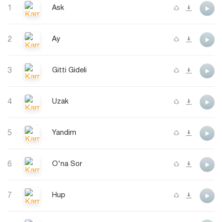
1
Ask
2
Ay
3
Gitti Gideli
4
Uzak
5
Yandim
6
O'na Sor
7
Hup