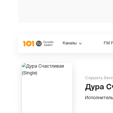
Каналы
FM 
Слушать бес
Дура Сч
Исполнител