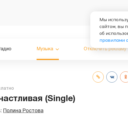
Мы использу
сайтом, вы 
об использо
правилами 
Радио
Музыка
Отключить рекламу
платно
астливая (Single)
ь:
Полина Ростова