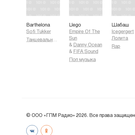
Barthelona
Llego
Шабаш
Sofi Tukker
Empire Of The
Icegergert
Sun
Лолита
Танцевальная музыка
&
Danny Ocean
Rap
&
FIFA Sound
Поп музыка
© ООО «ГПМ Радио» 2026. Все права защищен