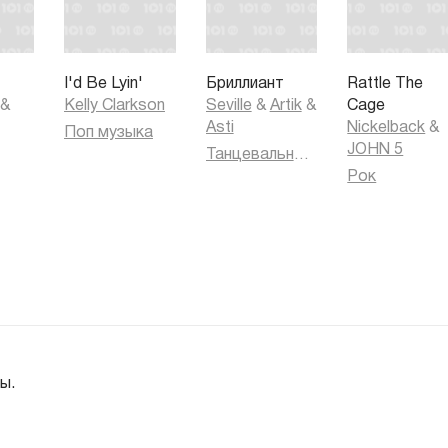
I'd Be Lyin'
Бриллиант
Rattle The
&
Kelly Clarkson
Seville
&
Artik
&
Cage
Asti
Nickelback
&
Поп музыка
JOHN 5
Танцевальная музыка
Рок
ы.