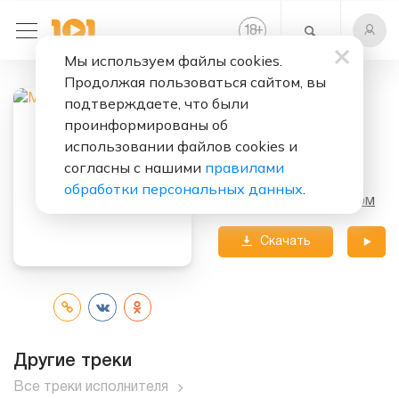
+
18
Мы используем файлы cookies.
Продолжая пользоваться сайтом, вы
подтверждаете, что были
Слушать бесплатно
проинформированы об
Номер Один
использовании файлов cookies и
согласны с нашими
правилами
Исполнитель:
МГК
обработки персональных данных
.
Альбом:
Новый Альбом
Скачать
трек
Другие треки
Все треки исполнителя