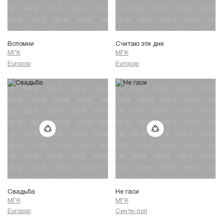
Вспомни
Считаю эти дни
МГК
МГК
Europop
Europop
Свадьба
Не гаси
МГК
МГК
Europop
Синти-поп