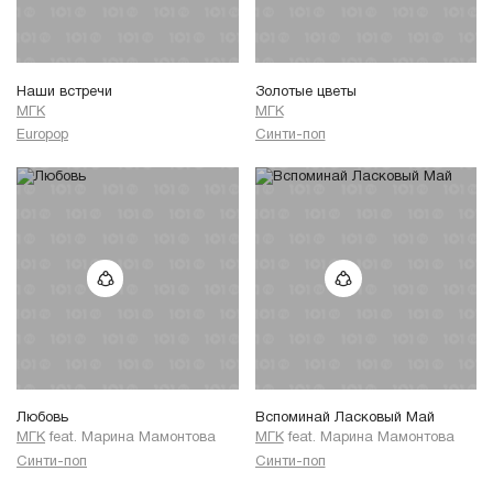
Наши встречи
Золотые цветы
МГК
МГК
Europop
Синти-поп
Любовь
Вспоминай Ласковый Май
МГК
feat.
Марина Мамонтова
МГК
feat.
Марина Мамонтова
Синти-поп
Синти-поп