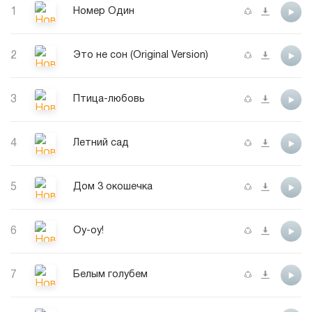
1
Номер Один
2
Это не сон (Original Version)
3
Птица-любовь
4
Летний сад
5
Дом 3 окошечка
6
Оу-оу!
7
Белым голубем