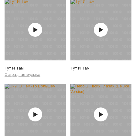
Тут И Там
Тут И Там
Эстрадная музыка