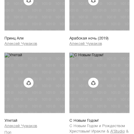
Принц Али
Арабская ночь (2019)
Алексей Чумаков
Алексей Чумаков
Улетай
С Новым Годом!
Алексей Чумаков
С Новым Годом и Рождеством
Христовым! Иракли
&
A’Studio
&
Поп