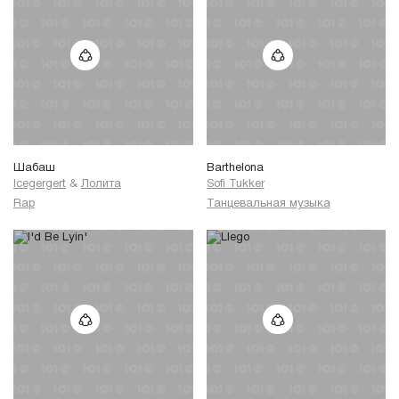
Шабаш
Barthelona
Icegergert
&
Лолита
Sofi Tukker
Rap
Танцевальная музыка