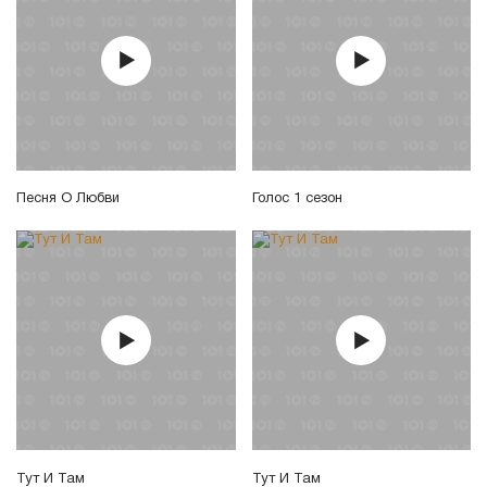
Песня О Любви
Голос 1 сезон
Тут И Там
Тут И Там