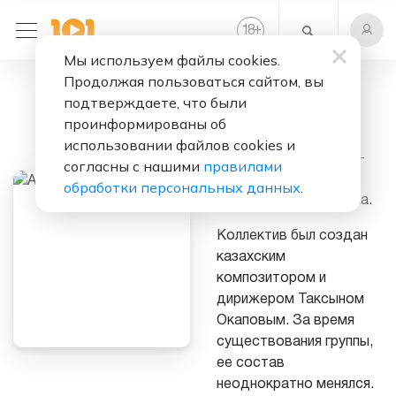
+
18
Мы используем файлы cookies.
Продолжая пользоваться сайтом, вы
Слушать бесплатно
подтверждаете, что были
A’Studio
проинформированы об
использовании файлов cookies и
A`Studio (А-Студио) —
согласны с нашими
правилами
казахстанско-
обработки персональных данных
.
российская поп-группа.
Коллектив был создан
казахским
композитором и
дирижером Таксыном
Окаповым. За время
существования группы,
ее состав
неоднократно менялся.