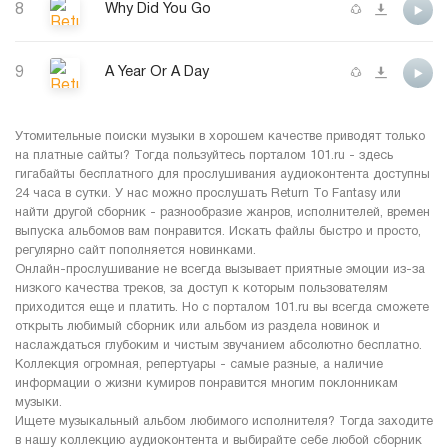
8
Why Did You Go
9
A Year Or A Day
Утомительные поиски музыки в хорошем качестве приводят только
на платные сайты? Тогда пользуйтесь порталом 101.ru - здесь
гигабайты бесплатного для прослушивания аудиоконтента доступны
24 часа в сутки. У нас можно прослушать Return To Fantasy или
найти другой сборник - разнообразие жанров, исполнителей, времен
выпуска альбомов вам понравится. Искать файлы быстро и просто,
регулярно сайт пополняется новинками.
Онлайн-прослушивание не всегда вызывает приятные эмоции из-за
низкого качества треков, за доступ к которым пользователям
приходится еще и платить. Но с порталом 101.ru вы всегда сможете
открыть любимый сборник или альбом из раздела новинок и
наслаждаться глубоким и чистым звучанием абсолютно бесплатно.
Коллекция огромная, репертуары - самые разные, а наличие
информации о жизни кумиров понравится многим поклонникам
музыки.
Ищете музыкальный альбом любимого исполнителя? Тогда заходите
в нашу коллекцию аудиоконтента и выбирайте себе любой сборник