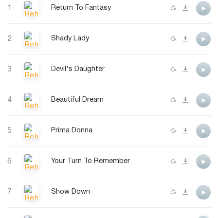
1
Return To Fantasy
2
Shady Lady
3
Devil's Daughter
4
Beautiful Dream
5
Prima Donna
6
Your Turn To Remember
7
Show Down