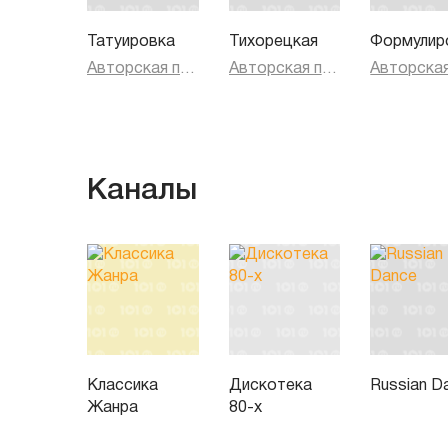
Весь мир на ладони — ты счастлив и нем
И только немного завидуешь тем
Татуировка
Тихорецкая
Формулир
Другим, у которых вершина еще впереди
Авторская песня
Авторская песня
Каналы
Классика
Дискотека
Russian D
Жанра
80-х