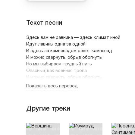
Текст песни
Здесь вам не равнина — здесь климат иной
Идут лавины одна за одной
И здесь за камнепадом ревёт камнепад
И можно свернуть, обрыв обогнуть
Но мы выбираем трудный путь
Опасный, как военная тропа
И можно свернуть, обрыв обогнуть
Но мы выбираем трудный путь
Показать весь перевод
Опасный, как военная тропа
Кто здесь не бывал, кто не рисковал
Другие треки
Тот сам себя не испытал
Пусть даже внизу он звёзды хватал с небес
Внизу не встретишь, как не тянись
За всю свою счастливую жизнь