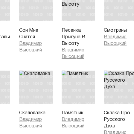
Сон Мне
Песенка
Смотрины
тального
Снится
Прыгуна В
Владимир
Владимир
Высоту
Высоцкий
Высоцкий
Владимир
Высоцкий
Скалолазка
Памятник
Сказка Про
Владимир
Владимир
Русского
Высоцкий
Высоцкий
Духа
Владимир