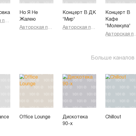
овка
Но Я Не
Концерт В ДК
Концерт В
Жалею
'Мир'
Кафе
Авторская песня
'Молекула'
Авторская песня
Авторская песня
Авторск
Больше каналов
ance
Office Lounge
Дискотека
Chillout
90-х