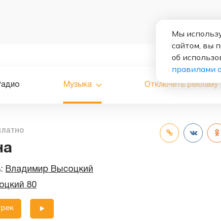
Мы использу
сайтом, вы 
об использо
правилами 
Радио
Музыка
Отключить рекламу
платно
на
ь:
Владимир Высоцкий
оцкий 80
трек