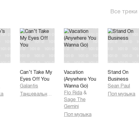
Все треки
s
Can’t Take My
Vacation
Stand On
Eyes Off You
(Anywhere You
Business
h
Galantis
Wanna Go)
Sean Paul
Flo Rida
&
ка
Танцевальная музыка
Поп музыка
Sage The
Gemini
Поп музыка