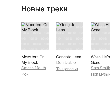
Новые треки
Monsters On
Gangsta Lean
When He’
My Block
Don Diablo
Gone
Smash Mouth
Sam Smit
Танцевальная музыка
Рок
Поп музы