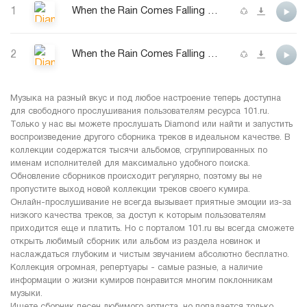
1
When the Rain Comes Falling Down
2
When the Rain Comes Falling Down
Музыка на разный вкус и под любое настроение теперь доступна
для свободного прослушивания пользователям ресурса 101.ru.
Только у нас вы можете прослушать Diamond или найти и запустить
воспроизведение другого сборника треков в идеальном качестве. В
коллекции содержатся тысячи альбомов, сгруппированных по
именам исполнителей для максимально удобного поиска.
Обновление сборников происходит регулярно, поэтому вы не
пропустите выход новой коллекции треков своего кумира.
Онлайн-прослушивание не всегда вызывает приятные эмоции из-за
низкого качества треков, за доступ к которым пользователям
приходится еще и платить. Но с порталом 101.ru вы всегда сможете
открыть любимый сборник или альбом из раздела новинок и
наслаждаться глубоким и чистым звучанием абсолютно бесплатно.
Коллекция огромная, репертуары - самые разные, а наличие
информации о жизни кумиров понравится многим поклонникам
музыки.
Ищете сборник песен любимого артиста, но попадается только