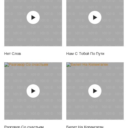
Нет Слов
Нам С Тобой По Пути
Разговор Со счастьем
Билет На Копенгаген