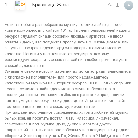
1
Красавица Жена
Если вы любите разнообразную музыку, то открывайте для себя
новые возможности с сайтом 101.ru. Тысячи пользователей нашего
ресурса слушают онлайн сборники любимых артистов, не внося
оплаты. Здесь у вас получится прослушать Во, Жизнь Довела! или
запустить воспроизведение другой подборки в самом высоком
качестве. Новинки у нас появляются регулярно, поэтому
рекомендуем сохранить ссылку на сайт и в любое время получать
свежий аудиоконтент.
Узнавайте свежие новости из жизни артистов эстрады, знакомьтесь
с биографией исполнителей или просто наслаждайтесь
качественной музыкой на интернет-ресурсе 101.ru. Целые сборники
песен в режиме онлайн здесь можно слушать бесплатно, а
коллекция состоит из тысяч альбомов в разных жанрах, причем
найти нужную подборку - секундное дело. Ищите новинки - сайт
постоянно пополняется свежим аудиоконтентом.
Приглашаем поклонников современных хитов и любителей музыки
былых времен посетить портал 101.ru. Классика, лирическая.
электронная и поп-музыка, дэнс, диско и десятки других
направлений - в таких жанрах собраны у нас популярные и редкие
сборники. Хотите прослушать Во, Жизнь Довела!? Найдите альбом