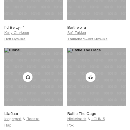
I'd Be Lyin'
Barthelona
Kelly Clarkson
Sofi Tukker
Поп музыка
Танцевальная музыка
Шабаш
Rattle The Cage
Icegergert
&
Лолита
Nickelback
&
JOHN 5
Rap
Рок