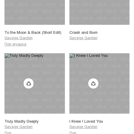
You'll be, you'll be alone
Break me shake me hate me take me make me
Fake me break me shake me hate me take me
Break me
To the Moon & Back (Short Edit)
Crash and Burn
Savage Garden
Savage Garden
Поп музыка
Truly Madly Deeply
I Knew I Loved You
Savage Garden
Savage Garden
Поп
Поп