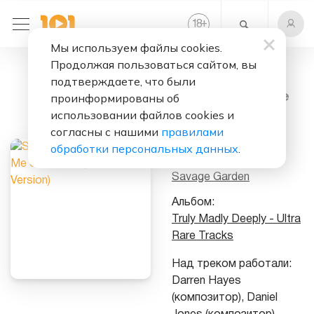
+
18
Мы используем файлы cookies.
Продолжая пользоваться сайтом, вы
Слушать бесплатно
подтверждаете, что были
Break Me Shake
проинформированы об
Me (Acoustic
использовании файлов cookies и
согласны с нашими
правилами
Version)
обработки персональных данных
.
Исполнитель:
Savage Garden
Альбом:
Truly Madly Deeply - Ultra
Rare Tracks
Над треком работали:
Darren Hayes
(композитор), Daniel