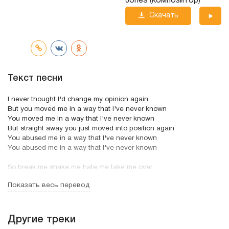
Jones (композитор)
Скачать
трек
Текст песни
I never thought I'd change my opinion again
But you moved me in a way that I've never known
You moved me in a way that I've never known
But straight away you just moved into position again
You abused me in a way that I've never known
You abused me in a way that I've never known
So break me shake me hate me take me over
When the madness stops then you will be alone
Показать весь перевод
Just break me shake me hate me take me over
When the madness stops then you will be alone
So your the kind that deals with the games in the mind
Другие треки
Well you confuse me in a way that I've never known