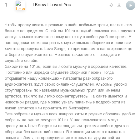
1
I Knew I Loved You
Чтобы прослушивать в режиме онлайн любимые треки, платить вам
больше не придется. С сайтом 101.ru каждый пользователь получает
доступ к высококачественному контенту в любое удобное время. У
нас содержится масса разных музыкальных сборников и если вам
хочется прослушать Love Songs, то приглашаем в наше хранилище
отборного аудиоконтента. Новинок также много - заходите и
слушайте онлайн.
Заходите на 101.ru, если вы любите музыку в хорошем качестве.
Постоянно или изредка слушаете сборники песен? Тогда
открывайте нашу коллекцию - гигабайты разнообразного
аудиоконтента ждут своих онлайн-слушателей. Альбомы удобно
сгруппированы по названиям музыкальных групп или именам
артистов, так что вы легко сориентируетесь. На сайте имеется и
новостной раздел, где можно узнать пикантные подробности из
жизни артистов или прочитать из биографию.
Разнообразная музыка всех жанров, хиты и редкие сборники удобно
собраны на одном ресурсе 101.ru. У нас пользователи могут
прослушать Love Songs или насладиться треками любого другого
сборника без каких-либо оплат. В коллекции можно отыскать и
новые альбомы, за прослушивание которых на других сайтах