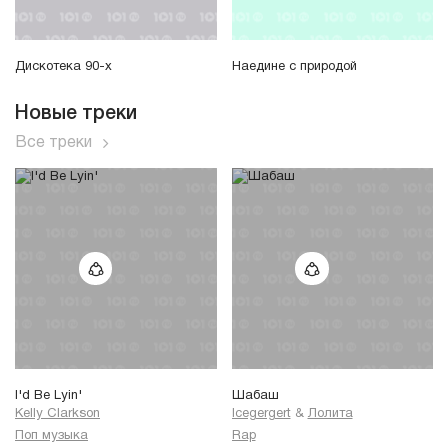
Дискотека 90-х
Наедине с природой
Новые треки
Все треки
I'd Be Lyin'
Шабаш
Kelly Clarkson
Icegergert
&
Лолита
Поп музыка
Rap