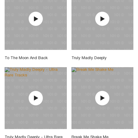
To The Moon And Back
Truly Madly Deeply
Truly Madly Deeply - Ultra Rare
Break Me Shake Me