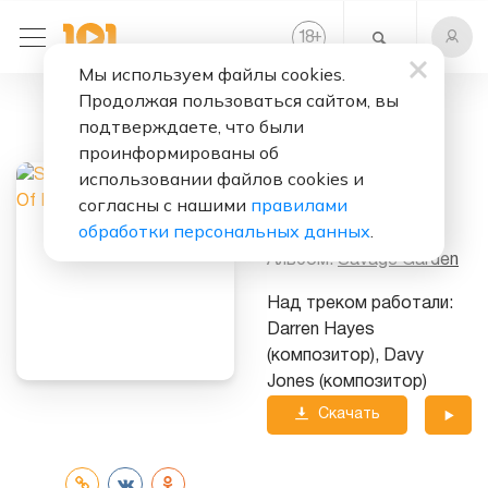
+
18
Мы используем файлы cookies.
Продолжая пользоваться сайтом, вы
Слушать бесплатно
подтверждаете, что были
Tears Of Pearls
проинформированы об
использовании файлов cookies и
Исполнитель:
согласны с нашими
правилами
Savage Garden
обработки персональных данных
.
Альбом:
Savage Garden
Над треком работали:
Darren Hayes
(композитор), Davy
Jones (композитор)
Скачать
трек