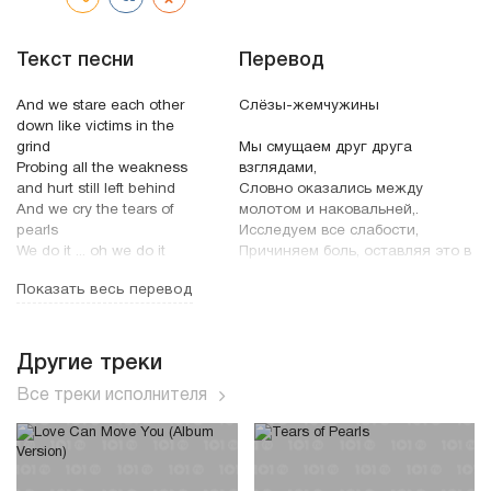
Текст песни
Перевод
And we stare each other
Слёзы-жемчужины
down like victims in the
grind
Мы смущаем друг друга
Probing all the weakness
взглядами,
and hurt still left behind
Словно оказались между
And we cry the tears of
молотом и наковальней,.
pearls
Исследуем все слабости,
We do it ... oh we do it
Причиняем боль, оставляя это в
прошлом, а потом плачем
Показать весь перевод
Is love really the tragedy
Слезами-жемчужинами.
the way you might
Тем не менее, делаем это.
describe?
Да, делаем.
Or would a thousand lovers
Другие треки
still leave you cold inside?
Любовь, правда, трагедия,
Все треки исполнителя
Make you cry these tears of
Судя по твоим словам?
pearls
Неужели и тысяча влюблённых
в тебя
All these mixed emotions
Оставит тебя равнодушной,
we keep locked away like
Вызвав лишь слёзы,