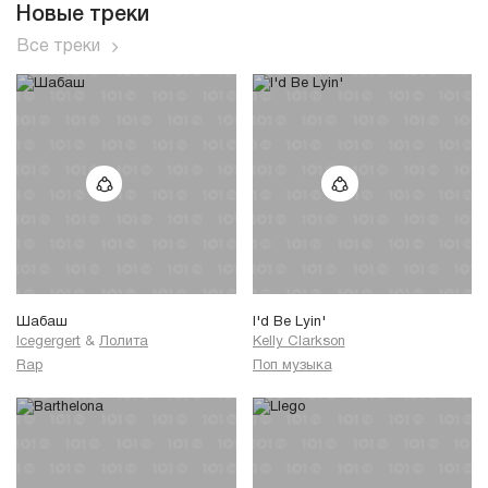
Новые треки
Все треки
Шабаш
I'd Be Lyin'
Icegergert
&
Лолита
Kelly Clarkson
Rap
Поп музыка