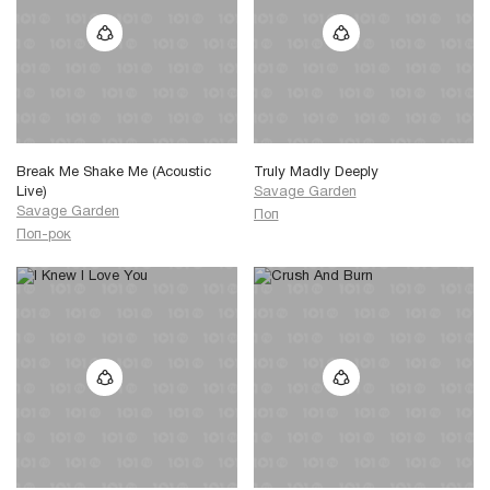
Мы прячем под замками, словно
украденный жемчуг.
Украденный жемчуг трепетно
Прячем под замками от всего
мира.
Break Me Shake Me (Acoustic
Truly Madly Deeply
Live)
Savage Garden
Savage Garden
Поп
Поп-рок