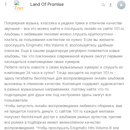
1
Land Of Promise
Популярная музыка, классика и редкие треки в отличном качестве
звучания - все это можно найти и послушать онлайн на сайте 101.ru.
Альбомы с любимыми песнями можно слушать круглосуточно -
платить за пользование контентом не нужно. Если вы желаете
прослушать Enigmatic Hits Volume III, воспользуйтесь удобным
поиском. Еще в нашем радиогороде регулярно появляются новые
альбомы, так что поклонники современной музыки смогут первыми
насладиться композициями своих кумиров.
Любите читать новости о своих музыкальных кумирах и слушать их
композиции 24 часа в сутки? Тогда заходите на портал 101.ru -
здесь гигабайты бесплатных для воспроизведения онлайн альбомов
выложены в отменном качестве. Коллекция содержит аудиоконтент
в разных музыкальных направлениях, поэтому найти что-то
подходящее для души или под настроение здесь смогут все
пользователи.
Чтобы запустить онлайн-воспроизведение любимого сборника, вам
не придется платить деньги. С сайтом 101.ru каждый меломан
получает бесплатный доступ к альбомам разных артистов, причем
все ролики в подборках имеют великолепное качество
воспроизведения. Чтобы прослушать Enigmatic Hits Volume III или