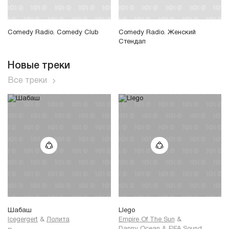
Comedy Radio. Comedy Club
Comedy Radio. Женский
Стендап
Новые треки
Все треки
Шабаш
Llego
Icegergert
&
Лолита
Empire Of The Sun
&
Danny Ocean
&
FIFA Sound