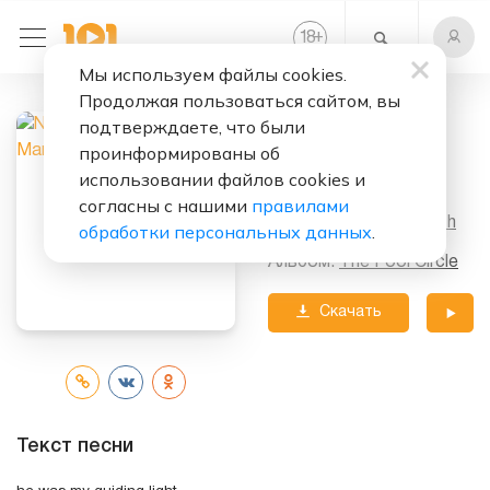
+
18
Мы используем файлы cookies.
Продолжая пользоваться сайтом, вы
Слушать бесплатно
подтверждаете, что были
Every Young
проинформированы об
Man's Dream
использовании файлов cookies и
согласны с нашими
правилами
Исполнитель:
Nazareth
обработки персональных данных
.
Альбом:
The Fool Circle
Скачать
трек
Текст песни