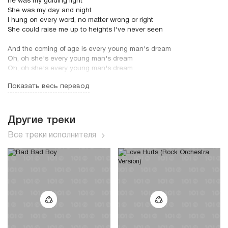
he was my guiding light
She was my day and night
I hung on every word, no matter wrong or right
She could raise me up to heights I've never seen
And the coming of age is every young man's dream
Oh, oh she's every young man's dream
Oh, oh she's every young man's dream
Показать весь перевод
She was the first for me
She wet my thirst for me
If I was feeling down
She was a nurse for me
Другие треки
She could take me up to heights I've never been
Все треки исполнителя
And the coming of age is every young man's dream
Oh, oh, she's every young man's dream
Oh, oh she's every young man's dream
Oh, oh she's every young man's dream
Oh, oh she's every young man's dream
Oh, tu es toujours dans mon coeur
I like to raise my glass
I like to praise the past