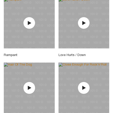
Rampant
Love Hurts / Down