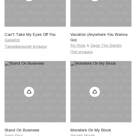
Can’t Take My Eyes Off You
Vacation (Anywhere You Wanna
Galantis
Go)
Flo Rida
&
Sage The Gemini
Танцевальная музыка
Поп музыка
Stand On Business
Monsters On My Block
Sean Paul
Smash Mouth