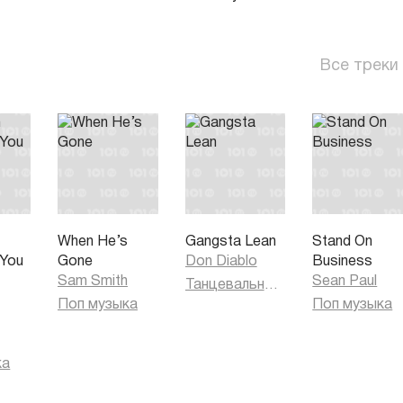
Все треки
When He’s
Gangsta Lean
Stand On
 You
Gone
Don Diablo
Business
)
Sam Smith
Sean Paul
Танцевальная музыка
Поп музыка
Поп музыка
ка