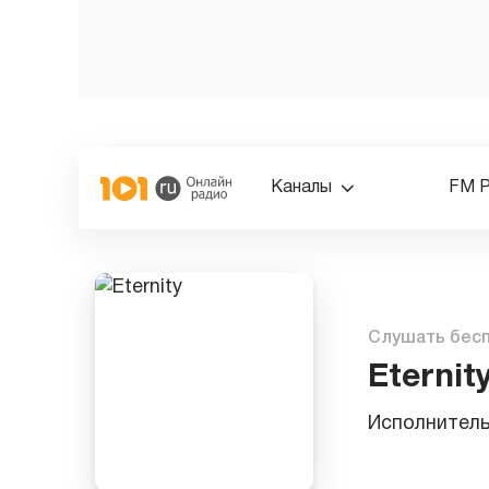
Каналы
FM 
Слушать бес
Eternit
Исполнител