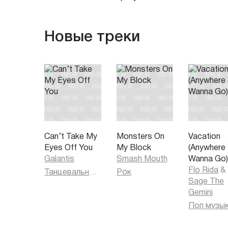
Новые треки
Can’t Take My
Monsters On
Vacation
Eyes Off You
My Block
(Anywhere
Galantis
Smash Mouth
Wanna Go
Flo Rida
&
Танцевальная музыка
Рок
Sage The
Gemini
Поп музы