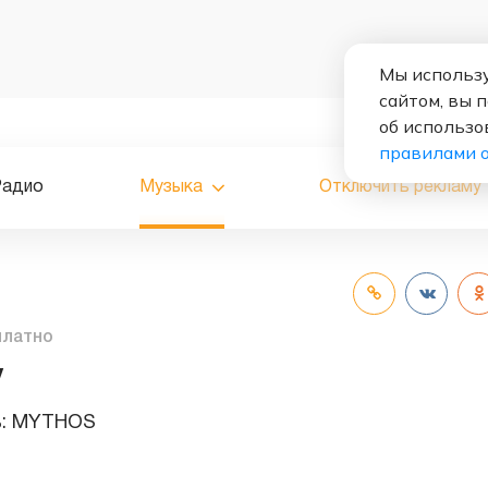
Мы использу
сайтом, вы 
об использо
правилами 
Радио
Музыка
Отключить рекламу
платно
y
ь:
MYTHOS