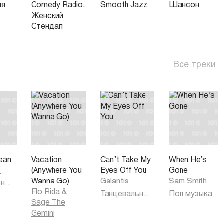
ля
Comedy Radio.
Smooth Jazz
Шансон
Женский
Стендап
Все треки
ean
Vacation
Can’t Take My
When He’s
o
(Anywhere You
Eyes Off You
Gone
Wanna Go)
Galantis
Sam Smith
Танцевальная музыка
Flo Rida
&
Танцевальная музыка
Поп музыка
Sage The
Gemini