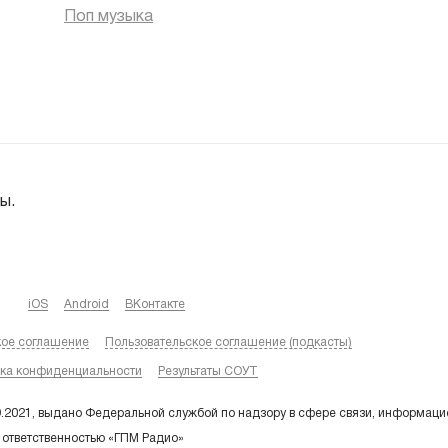
Поп музыка
ы.
iOS
Android
ВКонтакте
кое соглашение
Пользовательское соглашение (подкасты)
ка конфиденциальности
Результаты СОУТ
9.2021, выдано Федеральной службой по надзору в сфере связи, информаци
 ответственностью «ГПМ Радио»