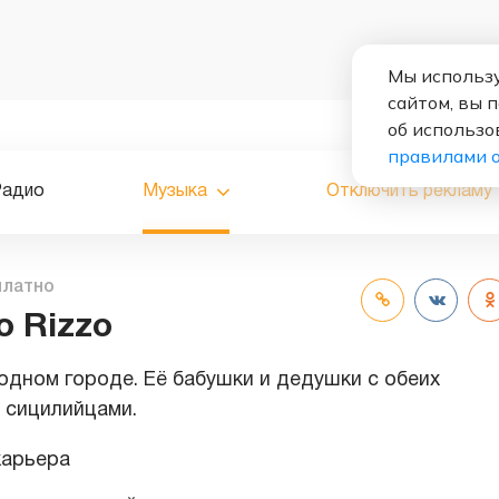
Мы использу
сайтом, вы 
об использо
правилами 
Радио
Музыка
Отключить рекламу
платно
o Rizzo
одном городе. Её бабушки и дедушки с обеих
 сицилийцами.
карьера