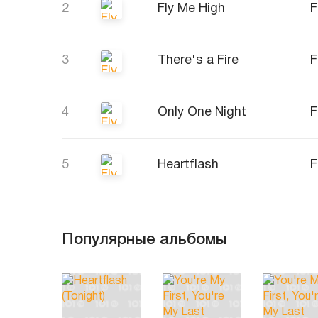
2
Fly Me High
F
3
There's a Fire
F
4
Only One Night
F
5
Heartflash
F
Популярные альбомы