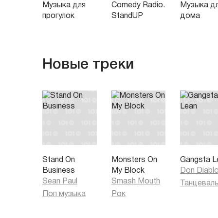
Музыка для
Comedy Radio.
Музыка д
прогулок
StandUP
дома
Новые треки
Stand On
Monsters On
Gangsta L
Business
My Block
Don Diabl
Sean Paul
Smash Mouth
Поп музыка
Рок