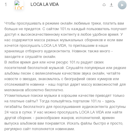
1
LOCA LA VIDA
Чтобы прослушивать в режиме онлайн любимые треки, платить вам
больше не придется. С сайтом 101.ru каждый пользователь получает
доступ к высококачественному контенту в любое удобное время. У
нас содержится масса разных музыкальных сборников и если вам
хочется прослушать LOCA LA VIDA, то приглашаем в наше
хранилище отборного аудиоконтента. Новинок также много -
заходите и слушайте онлайн.
В любое время дня или ночи ресурс 101.ru радует своих
посетителей бесплатной музыкой. Слушайте популярные или редкие
альбомы песен с великолепным качеством звука онлайн, читайте
новости о звездах, знакомьтесь с биографией своих кумиров или
отслеживайте новинки - наш портал дарит массу возможностей для
меломанов абсолютно бесплатно.
Утомительные поиски музыки в хорошем качестве приводят только
на платные сайты? Тогда пользуйтесь порталом 101.ru - здесь
гигабайты бесплатного для прослушивания аудиоконтента доступны
24 часа в сутки. У нас можно прослушать LOCA LA VIDA или найти
другой сборник - разнообразие жанров, исполнителей, времен
выпуска альбомов вам понравится. Искать файлы быстро и просто,
регулярно сайт пополняется новинками.