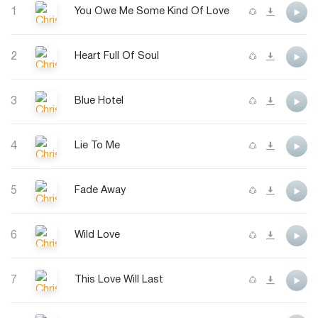
1
You Owe Me Some Kind Of Love
2
Heart Full Of Soul
3
Blue Hotel
4
Lie To Me
5
Fade Away
6
Wild Love
7
This Love Will Last