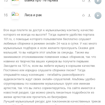
15
Байка про тетерева
16
Лиса и рак
Все еще платите за доступ к музыкальному контенту, качество
которого не всегда на высоте? Тогда оцените удобство портала
101.ru, с помощью которого пользователи бесплатно слушают
любимые сборники в режиме онлайн 24 часа в сутки. У нас много
музыкальных подборок и если желаете прослушать Сказки для
малышей, то вы найдете этот альбом за секунды. Также мы
занимаемся отслеживанием появления новых сборников, так что
новинки из творчества ваших кумиров вы получите первыми.
Заходите на 101.ru, если вы любите музыку в хорошем качестве.
Постоянно или изредка слушаете сборники песен? Тогда
открывайте нашу коллекцию - гигабайты разнообразного
аудиоконтента ждут своих онлайн-слушателей. Альбомы удобно
сгруппированы по названиям музыкальных групп или именам
артистов, так что вы легко сориентируетесь. На сайте имеется и
новостной раздел, где можно узнать пикантные подробности из
жизни артистов или прочитать из биографию.
Лучший музыкальный ресурс для поклонников качественных треков