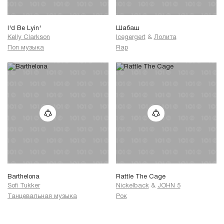
I'd Be Lyin'
Шабаш
Kelly Clarkson
Icegergert
&
Лолита
Поп музыка
Rap
Barthelona
Rattle The Cage
Sofi Tukker
Nickelback
&
JOHN 5
Танцевальная музыка
Рок