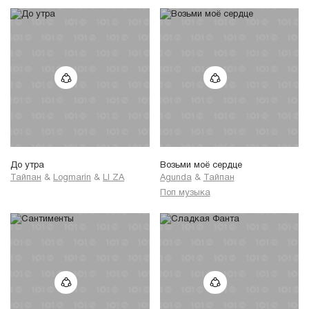
До утра
Возьми моё сердце
Тайпан
&
Logmarin
&
LI ZA
Agunda
&
Тайпан
Поп музыка