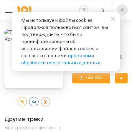
+
18
Мы используем файлы cookies.
Продолжая пользоваться сайтом, вы
подтверждаете, что были
Слушать бесплатно
проинформированы об
Комета
использовании файлов cookies и
согласны с нашими
правилами
Исполнители:
Тайпан
&
обработки персональных данных
.
MorozKA
Скачать
трек
Другие треки
Все треки исполнителя