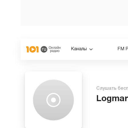
Каналы
FM 
Слушать бес
Logmar