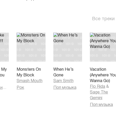
Все треки
e My
Monsters On
When He’s
Vacation
You
My Block
Gone
(Anywhere Yo
Smash Mouth
Sam Smith
Wanna Go)
Flo Rida
&
Танцевальная музыка
Рок
Поп музыка
Sage The
Gemini
Поп музыка