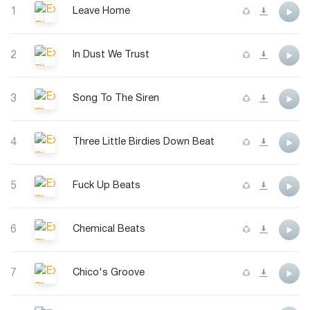
1
Leave Home
2
In Dust We Trust
3
Song To The Siren
4
Three Little Birdies Down Beat
5
Fuck Up Beats
6
Chemical Beats
7
Chico's Groove