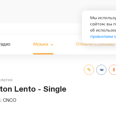
Мы использу
сайтом, вы 
об использо
правилами 
Радио
Музыка
Отключить рекламу
платно
on Lento - Single
ь:
CNCO