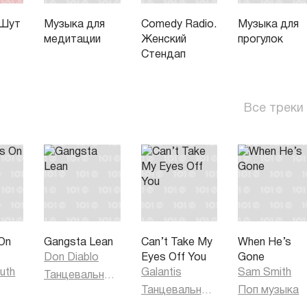
 Шут
Музыка для
Comedy Radio.
Музыка для
медитации
Женский
прогулок
Стендап
Все треки
On
Gangsta Lean
Can’t Take My
When He’s
Don Diablo
Eyes Off You
Gone
uth
Galantis
Sam Smith
Танцевальная музыка
Танцевальная музыка
Поп музыка