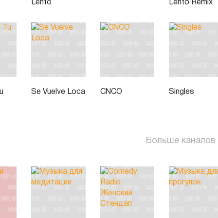
Lento
Lento Remix
u
Se Vuelve Loca
CNCO
Singles
Больше каналов