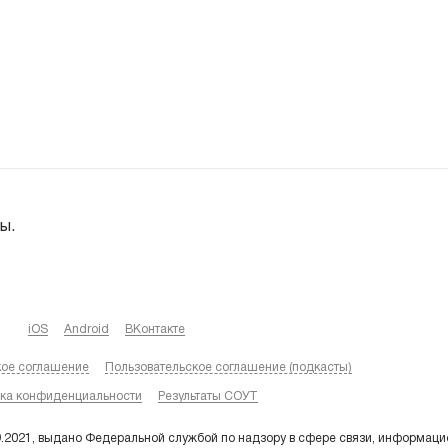
ы.
iOS
Android
ВКонтакте
кое соглашение
Пользовательское соглашение (подкасты)
ка конфиденциальности
Результаты СОУТ
9.2021, выдано Федеральной службой по надзору в сфере связи, информаци