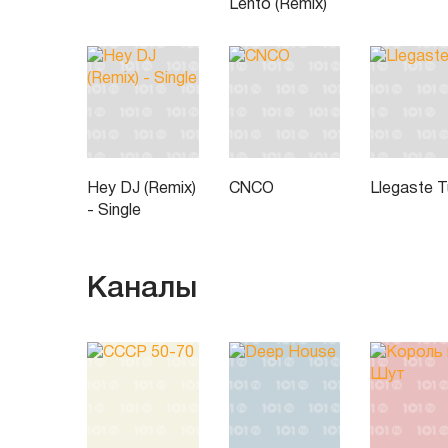
Lento (Remix)
Hey DJ (Remix)
CNCO
Llegaste T
- Single
Каналы