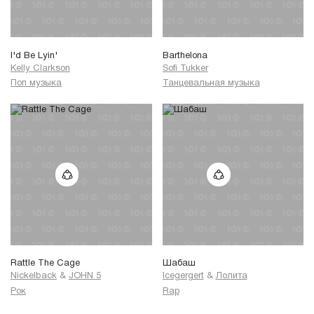
I'd Be Lyin'
Barthelona
Kelly Clarkson
Sofi Tukker
Поп музыка
Танцевальная музыка
Rattle The Cage
Шабаш
Nickelback
&
JOHN 5
Icegergert
&
Лолита
Рок
Rap