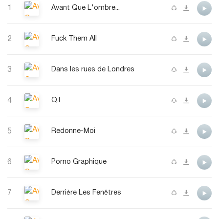
1
Avant Que L'ombre...
2
Fuck Them All
3
Dans les rues de Londres
4
Q.I
5
Redonne-Moi
6
Porno Graphique
7
Derrière Les Fenêtres