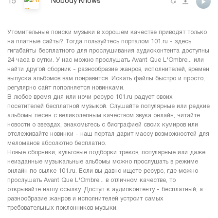
15
Nobody Knows
Утомительные поиски музыки в хорошем качестве приводят только
на платные сайты? Тогда пользуйтесь порталом 101.ru - здесь
гигабайты бесплатного для прослушивания аудиоконтента доступны
24 часа в сутки. У нас можно прослушать Avant Que L'Ombre... или
найти другой сборник - разнообразие жанров, исполнителей, времен
выпуска альбомов вам понравится. Искать файлы быстро и просто,
регулярно сайт пополняется новинками.
В любое время дня или ночи ресурс 101.ru радует своих
посетителей бесплатной музыкой. Слушайте популярные или редкие
альбомы песен с великолепным качеством звука онлайн, читайте
новости о звездах, знакомьтесь с биографией своих кумиров или
отслеживайте новинки - наш портал дарит массу возможностей для
меломанов абсолютно бесплатно.
Новые сборники, культовые подборки треков, популярные или даже
неизданные музыкальные альбомы можно прослушать в режиме
онлайн по сылке 101.ru. Если вы давно ищете ресурс, где можно
прослушать Avant Que L'Ombre... в отличном качестве, то
открывайте нашу ссылку. Доступ к аудиоконтенту - бесплатный, а
разнообразие жанров и исполнителей устроит самых
требовательных поклонников музыки.