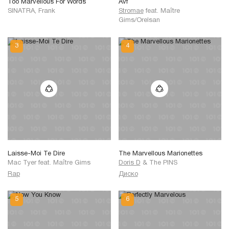
Too Marvellous For Words
Avf
SINATRA, Frank
Stromae
feat.
Maître
Gims/Orelsan
Laisse-Moi Te Dire
The Marvellous Marionettes
Mac Tyer
feat.
Maître Gims
Doris D
&
The PINS
Rap
Диско