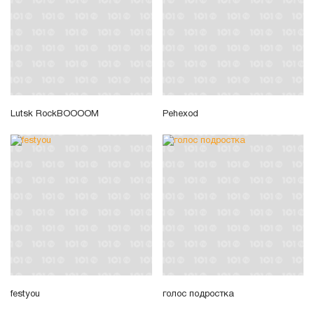
Lutsk RockBOOOOM
Pehexod
festyou
голос подростка