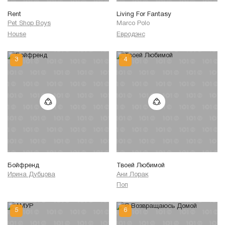
Rent
Living For Fantasy
Pet Shop Boys
Marco Polo
House
Евродэнс
Бойфренд
Твоей Любимой
Ирина Дубцова
Ани Лорак
Поп