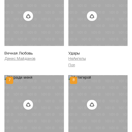
Вечная Любовь
Удары
Денис Майданов
НеАнгелы
Поп