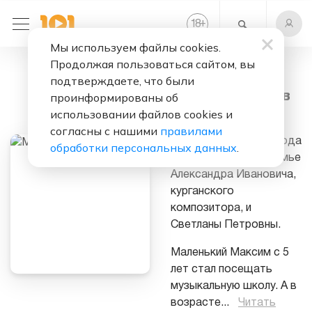
+
18
Мы используем файлы cookies.
Продолжая пользоваться сайтом, вы
Слушать бесплатно
подтверждаете, что были
Максим Фадеев
проинформированы об
использовании файлов cookies и
Максим Фадеев
согласны с нашими
правилами
родился 6 мая 1968 года
обработки персональных данных
.
в городе Курган в семье
Александра Ивановича,
курганского
композитора, и
Светланы Петровны.
Маленький Максим с 5
лет стал посещать
музыкальную школу. А в
возрасте
...
Читать