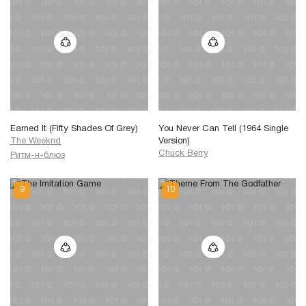
Earned It (Fifty Shades Of Grey)
You Never Can Tell (1964 Single
The Weeknd
Version)
Chuck Berry
Ритм-н-блюз