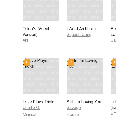
Tokio's (Vocal
I Want An Illusion
Bo
Version)
Squash Gang
Lo
Aki
Sa
Love Plays Tricks
Still I'm Loving You
Un
Charlie G.
Savage
(E
DY
Minimal
House