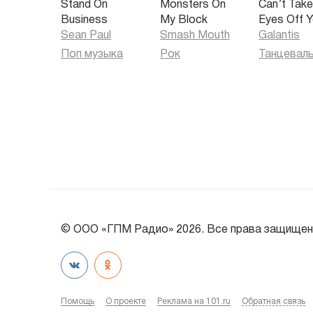
Stand On
Monsters On
Can’t Tak
Business
My Block
Eyes Off 
Sean Paul
Smash Mouth
Galantis
Поп музыка
Рок
© ООО «ГПМ Радио» 2026. Все права защищен
Помощь
О проекте
Реклама на 101.ru
Обратная связь