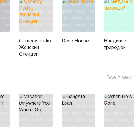
а
Comedy Radio.
Deep House
Наедине с
Женский
природой
Стендап
Все треки