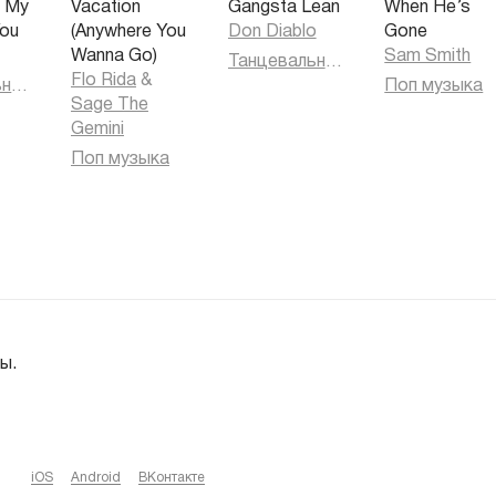
e My
Vacation
Gangsta Lean
When He’s
You
(Anywhere You
Don Diablo
Gone
Wanna Go)
Sam Smith
Танцевальная музыка
Flo Rida
&
Танцевальная музыка
Поп музыка
Sage The
Gemini
Поп музыка
ы.
iOS
Android
ВКонтакте