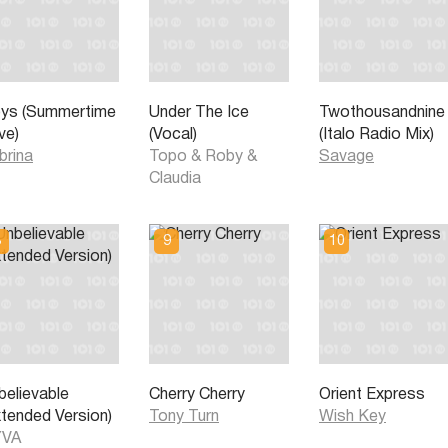
ys (Summertime
Under The Ice
Twothousandnine
ve)
(Vocal)
(Italo Radio Mix)
brina
Topo
&
Roby &
Savage
Claudia
believable
Cherry Cherry
Orient Express
xtended Version)
Tony Turn
Wish Key
VA