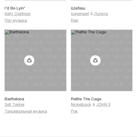
I'd Be Lyin'
Шабаш
Kelly Clarkson
Icegergert
&
Лолита
Поп музыка
Rap
Barthelona
Rattle The Cage
Sofi Tukker
Nickelback
&
JOHN 5
Танцевальная музыка
Рок