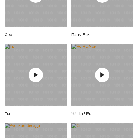
Свет
Панк-Рок
Ты
Чё На Чём