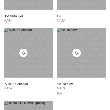
Правила Боя
Он
МАРА
МАРА
Русская Звезда
Чё На Чём
МАРА
МАРА
Рок