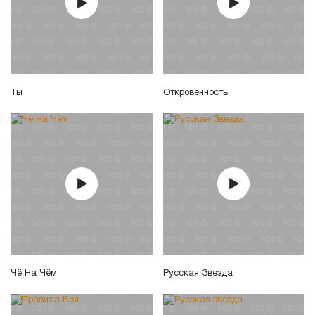
Ты
Откровенность
Чё На Чём
Русская Звезда