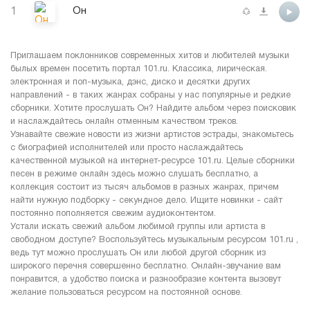
1
Он
Приглашаем поклонников современных хитов и любителей музыки
былых времен посетить портал 101.ru. Классика, лирическая.
электронная и поп-музыка, дэнс, диско и десятки других
направлений - в таких жанрах собраны у нас популярные и редкие
сборники. Хотите прослушать Он? Найдите альбом через поисковик
и наслаждайтесь онлайн отменным качеством треков.
Узнавайте свежие новости из жизни артистов эстрады, знакомьтесь
с биографией исполнителей или просто наслаждайтесь
качественной музыкой на интернет-ресурсе 101.ru. Целые сборники
песен в режиме онлайн здесь можно слушать бесплатно, а
коллекция состоит из тысяч альбомов в разных жанрах, причем
найти нужную подборку - секундное дело. Ищите новинки - сайт
постоянно пополняется свежим аудиоконтентом.
Устали искать свежий альбом любимой группы или артиста в
свободном доступе? Воспользуйтесь музыкальным ресурсом 101.ru ,
ведь тут можно прослушать Он или любой другой сборник из
широкого перечня совершенно бесплатно. Онлайн-звучание вам
понравится, а удобство поиска и разнообразие контента вызовут
желание пользоваться ресурсом на постоянной основе.