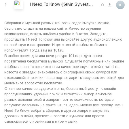
1
I Need To Know (Kelvin Sylvester Extended Vocal)
Сборники с музыкой разных жанров и годов выпуска можно
бесплатно слушать на нашем сайте. Качество звучания
великолепное, искать альбомы удобно и быстро. Заходите
прослушать I Need To Know или выбирайте другую аудиоколлекцию
на свой вкус и настроение. Ищете новый альбом любимого
исполнителя? Тогда вам на 101.ru.
В любое время дня или ночи ресурс 101.ru радует своих
посетителей бесплатной музыкой. Слушайте популярные или редкие
альбомы песен с великолепным качеством звука онлайн, читайте
новости о звездах, знакомьтесь с биографией своих кумиров или
отслеживайте новинки - наш портал дарит массу возможностей для
меломанов абсолютно бесплатно.
Отличное качество аудиоконтента, бесплатный доступ к онлайн-
прослушиванию, удобный поиск и гигантский выбор альбомов
разных исполнителей и жанров - вот те возможности, которые
получают меломаны на сайте 101.ru. Здесь можно все: прослушать I
Need To Know, выбрать сборник в другом жанре и запустить
дорожки онлайн, прочесть новости о кумирах или просто
ознакомиться с новинками в мире музыки.