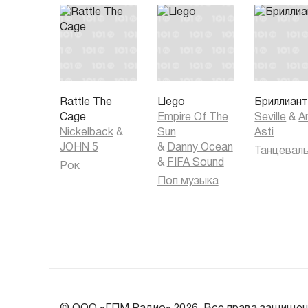
Rattle The
Llego
Бриллиан
Cage
Empire Of The
Seville
&
Ar
Nickelback
&
Sun
Asti
JOHN 5
&
Danny Ocean
&
FIFA Sound
Рок
Поп музыка