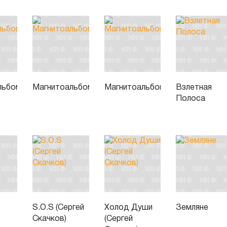
льбом
Магнитоальбом
Магнитоальбом
Взлетная
Полоса
S.O.S (Сергей
Холод Души
Земляне
я
Скачков)
(Сергей