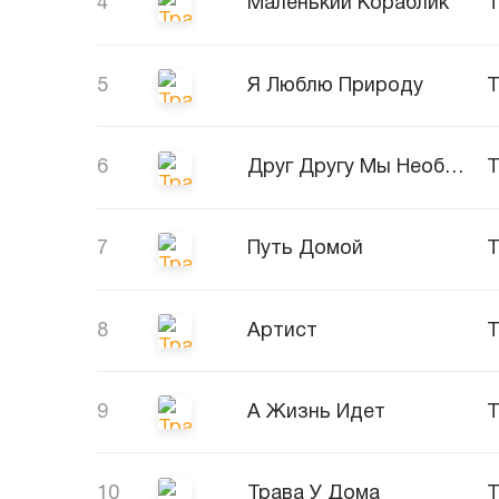
4
Маленький Кораблик
Т
5
Я Люблю Природу
Т
6
Друг Другу Мы Необходимы
Т
7
Путь Домой
Т
8
Артист
Т
9
А Жизнь Идет
Т
10
Трава У Дома
Т