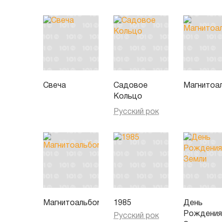
Свеча
Садовое
Магнитоа
Кольцо
Русский рок
Магнитоальбом
1985
День
Рождени
Русский рок