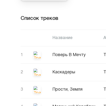
Список треков
Название
1
Поверь В Мечту
Т
2
Каскадеры
Т
3
Прости, Земля
Т