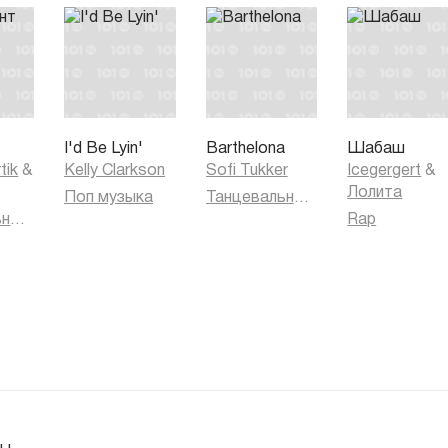
т
I'd Be Lyin'
Barthelona
Шабаш
tik
&
Kelly Clarkson
Sofi Tukker
Icegergert
&
Лолита
Поп музыка
Танцевальная музыка
Танцевальная музыка
Rap