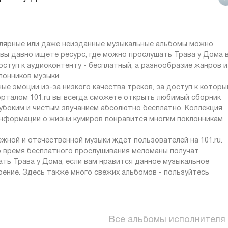
пулярные или даже неизданные музыкальные альбомы можно
и вы давно ищете ресурс, где можно прослушать Трава у Дома 
оступ к аудиоконтенту - бесплатный, а разнообразие жанров и
лонников музыки.
ые эмоции из-за низкого качества треков, за доступ к котор
орталом 101.ru вы всегда сможете открыть любимый сборник
лубоким и чистым звучанием абсолютно бесплатно. Коллекция
 информации о жизни кумиров понравится многим поклонникам
жной и отечественной музыки ждет пользователей на 101.ru.
о время бесплатного прослушивания меломаны получат
ть Трава у Дома, если вам нравится данное музыкальное
оение. Здесь также много свежих альбомов - пользуйтесь
Все альбомы исполнителя