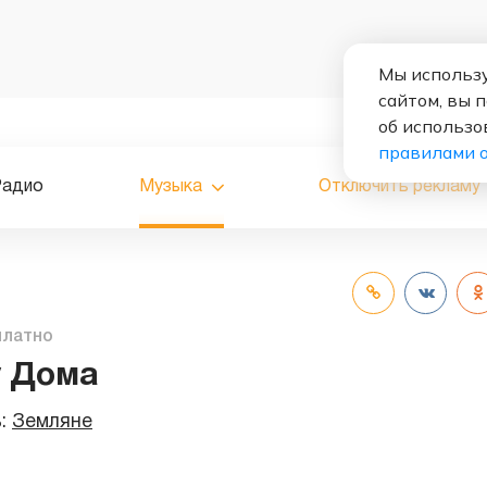
Мы использу
сайтом, вы 
об использо
правилами 
Радио
Музыка
Отключить рекламу
платно
у Дома
ь:
Земляне