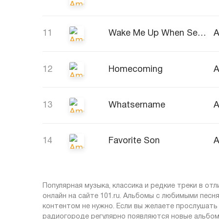
11
Wake Me Up When September Ends
A
12
Homecoming
A
13
Whatsername
A
14
Favorite Son
A
Популярная музыка, классика и редкие треки в от
онлайн на сайте 101.ru. Альбомы с любимыми песн
контентом не нужно. Если вы желаете прослушать 
радиогороде регулярно появляются новые альбом