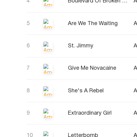
4
Boulevard Of Broken Dreams
A
5
Are We The Waiting
A
6
St. Jimmy
A
7
Give Me Novacaine
A
8
She's A Rebel
A
9
Extraordinary Girl
A
10
Letterbomb
A