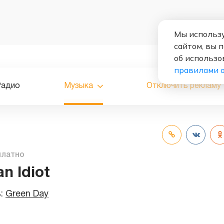
Мы использу
сайтом, вы 
об использо
правилами 
Радио
Музыка
Отключить рекламу
платно
n Idiot
ь:
Green Day