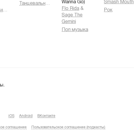
Wanna Go)
Smash Mouth
Танцевальная музыка
Flo Rida
&
Танцевальная музыка
Рок
Sage The
Gemini
Поп музыка
ы.
iOS
Android
ВКонтакте
кое соглашение
Пользовательское соглашение (подкасты)