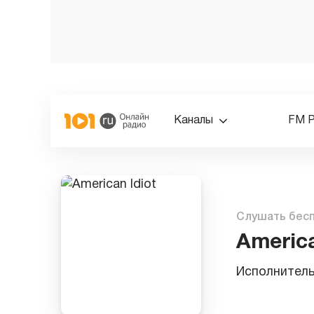
Каналы
FM 
Слушать бес
America
Исполнител