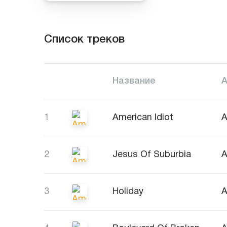
Список треков
Название
1
American Idiot
A
2
Jesus Of Suburbia
A
3
Holiday
A