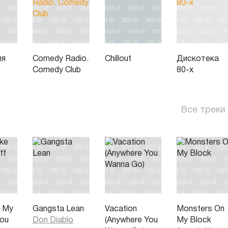
ля
Comedy Radio.
Chillout
Дискотека
Comedy Club
80-х
Все треки
e My
Gangsta Lean
Vacation
Monsters On
You
Don Diablo
(Anywhere You
My Block