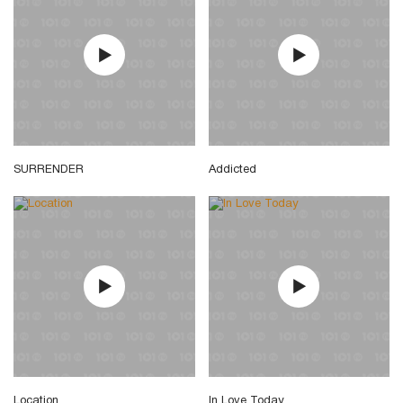
SURRENDER
Addicted
Location
In Love Today