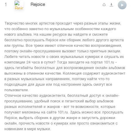
1
Rejoice
Творчество многих артистов проходит через разные этапы жизни,
что особенно заметно по музыкальным особенностям каждого
нового альбома. На нашем ресурсе вы найдете и сможете
бесплатно прослушать Rejoice или сборник любого другого артиста
или группы. Все треки имеют отличное качество воспроизведения,
поэтому онлайн-прослушивание вызовет только приятные эмоции.
Любите читать новости о своих музыкальных кумирах и слушать их
композиции 24 часа в сутки? Тогда заходите на портал 101.ru -
здесь гигабайты бесплатных для воспроизведения онлайн альбомов
выложены в отменном качестве. Коллекция содержит аудиоконтент
в разных музыкальных направлениях, поэтому найти что-то
подходящее для души или под настроение здесь смогут все
пользователи.
Отличное качество аудиоконтента, бесплатный доступ к онлайн-
прослушиванию, удобный поиск и гигантский выбор альбомов
разных исполнителей и жанров - вот те возможности, которые
получают меломаны на сайте 101.ru. Здесь можно все: прослушать
Rejoice, выбрать сборник в другом жанре и запустить дорожки
онлайн, прочесть новости о кумирах или просто ознакомиться с
новинками в мире музыки.