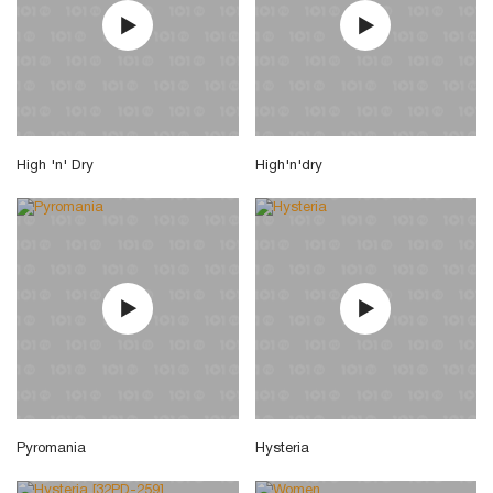
High 'n' Dry
High'n'dry
Pyromania
Hysteria