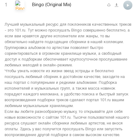
1
Bingo (Original Mix)
Лучший музыкальный ресурс для поклонников качественных треков
- это 101.ru. Тут можно прослушать Bingo совершенно бесплатно, а
если вам нравятся другие исполнители или жанры, то вы
обязательно найдете подходящие сборники в нашей коллекции.
Группировка альбомов по артистам позволяет быстро
сориентироваться в огромном хранилище музыки, а свободный
доступ к подборкам обеспечивает круглосуточное прослушивание
любимых мелодий в онлайн-режиме.
Чтобы узнать новости из жизни звезд эстрады и бесплатно
послушать любимый сборник в достойном качестве, заходите на
наш портал с популярными и редкими альбомами. Подборка
исполнителей и музыкальных групп, а также масса новинок
порадуют каждого меломана, а удобство поиска и быстрый запуск
воспроизведения подборки треков сделают портал 101.ru вашим
любимым музыкальным хранилищем.
Если вы любите разнообразную музыку, то открывайте для себя
новые возможности с сайтом 101.ru. Тысячи пользователей нашего
ресурса слушают онлайн сборники любимых артистов, не внося
оплаты. Здесь у вас получится прослушать Bingo или запустить
воспроизведение другой подборки в самом высоком качестве.