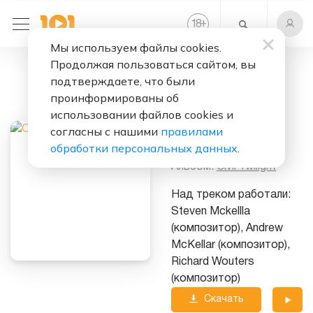
+
18
Мы используем файлы cookies.
Продолжая пользоваться сайтом, вы
Слушать бесплатно
подтверждаете, что были
Human
проинформированы об
использовании файлов cookies и
Исполнитель:
Civil
согласны с нашими
правилами
Twilight
обработки персональных данных
.
Альбом:
Civil Twilight
Над треком работали:
Steven Mckellla
(композитор), Andrew
McKellar (композитор),
Richard Wouters
(композитор)
Скачать