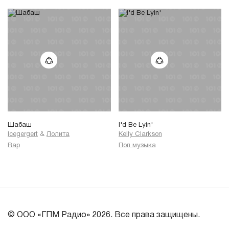
Шабаш
I'd Be Lyin'
Icegergert
&
Лолита
Kelly Clarkson
Rap
Поп музыка
© ООО «ГПМ Радио» 2026. Все права защищены.