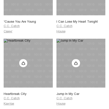
'Cause You Are Young
I Can Lose My Heart Tonight
C.C. Catch
C.C. Catch
Свинг
House
Heartbreak City
Jump In My Car
C.C. Catch
C.C. Catch
Кантри
House