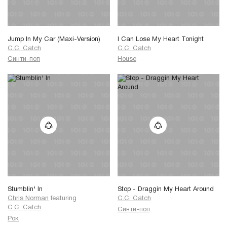
Jump In My Car (Maxi-Version)
I Can Lose My Heart Tonight
C.C. Catch
C.C. Catch
Синти-поп
House
Stumblin' In
Stop - Draggin My Heart Around
Chris Norman
featuring
C.C. Catch
C.C. Catch
Синти-поп
Рок