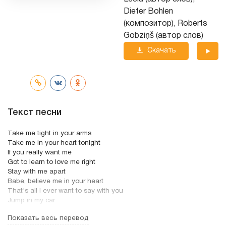
Dieter Bohlen
(композитор), Roberts
Gobziņš (автор слов)
Скачать
трек
Текст песни
Take me tight in your arms
Take me in your heart tonight
If you really want me
Got to learn to love me right
Stay with me apart
Babe, believe me in your heart
That's all I ever want to say with you
Jump in my car
Don't be afraid
Показать весь перевод
Only heroes can never wake