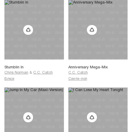
Stumblin In
Anniversary Mega-Mix
Chris Norman
&
C.C. Catch
C.C. Catch
Блюз
Синти-поп