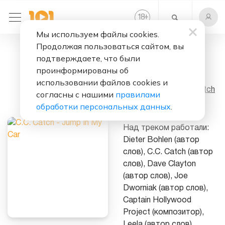
+
18
Мы используем файлы cookies.
Продолжая пользоваться сайтом, вы
Слушать бесплатно
подтверждаете, что были
Jump In My Car
проинформированы об
использовании файлов cookies и
Исполнитель:
C.C. Catch
согласны с нашими
правилами
обработки персональных данных
.
Альбом:
Classics
Над треком работали:
Dieter Bohlen (автор
слов), C.C. Catch (автор
слов), Dave Clayton
(автор слов), Joe
Dworniak (автор слов),
Captain Hollywood
Project (композитор),
Leela (автор слов),