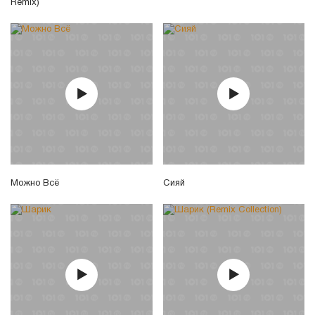
Remix)
Можно Всё
Сияй