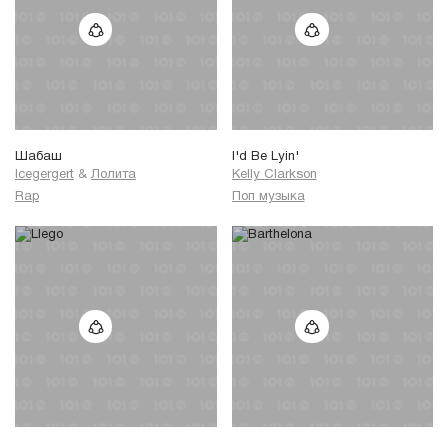
Шабаш
I'd Be Lyin'
Icegergert
&
Лолита
Kelly Clarkson
Rap
Поп музыка