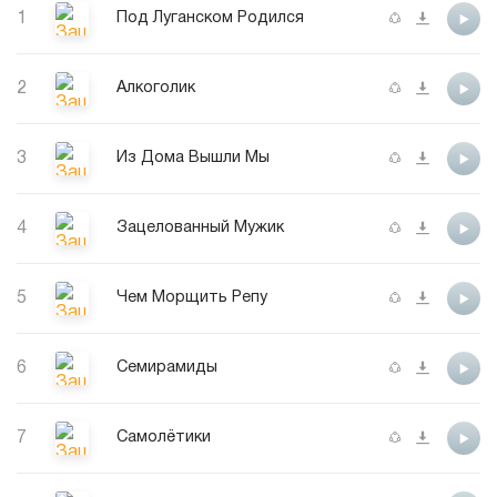
1
Под Луганском Родился
2
Алкоголик
3
Из Дома Вышли Мы
4
Зацелованный Мужик
5
Чем Морщить Репу
6
Семирамиды
7
Самолётики