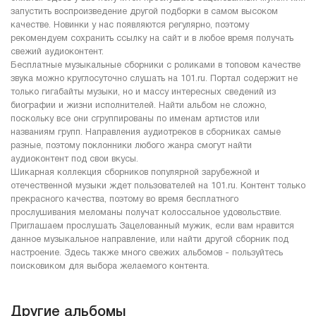
запустить воспроизведение другой подборки в самом высоком
качестве. Новинки у нас появляются регулярно, поэтому
рекомендуем сохранить ссылку на сайт и в любое время получать
свежий аудиоконтент.
Бесплатные музыкальные сборники с роликами в топовом качестве
звука можно круглосуточно слушать на 101.ru. Портал содержит не
только гигабайты музыки, но и массу интересных сведений из
биографии и жизни исполнителей. Найти альбом не сложно,
поскольку все они сгруппированы по именам артистов или
названиям групп. Направления аудиотреков в сборниках самые
разные, поэтому поклонники любого жанра смогут найти
аудиоконтент под свои вкусы.
Шикарная коллекция сборников популярной зарубежной и
отечественной музыки ждет пользователей на 101.ru. Контент только
прекрасного качества, поэтому во время бесплатного
прослушивания меломаны получат колоссальное удовольствие.
Приглашаем прослушать Зацелованный мужик, если вам нравится
данное музыкальное направление, или найти другой сборник под
настроение. Здесь также много свежих альбомов - пользуйтесь
поисковиком для выбора желаемого контента.
Другие альбомы