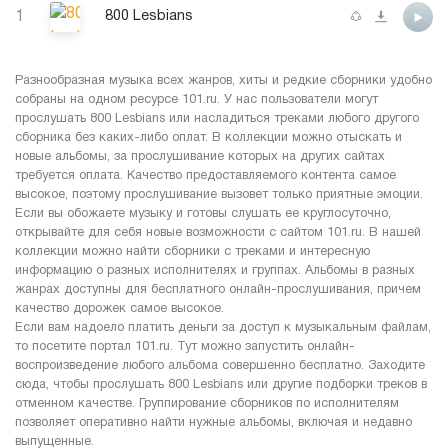
1
800 Lesbians
Разнообразная музыка всех жанров, хиты и редкие сборники удобно
собраны на одном ресурсе 101.ru. У нас пользователи могут
прослушать 800 Lesbians или насладиться треками любого другого
сборника без каких-либо оплат. В коллекции можно отыскать и
новые альбомы, за прослушивание которых на других сайтах
требуется оплата. Качество предоставляемого контента самое
высокое, поэтому прослушивание вызовет только приятные эмоции.
Если вы обожаете музыку и готовы слушать ее круглосуточно,
открывайте для себя новые возможности с сайтом 101.ru. В нашей
коллекции можно найти сборники с треками и интересную
информацию о разных исполнителях и группах. Альбомы в разных
жанрах доступны для бесплатного онлайн-прослушивания, причем
качество дорожек самое высокое.
Если вам надоело платить деньги за доступ к музыкальным файлам,
то посетите портал 101.ru. Тут можно запустить онлайн-
воспроизведение любого альбома совершенно бесплатно. Заходите
сюда, чтобы прослушать 800 Lesbians или другие подборки треков в
отменном качестве. Группирование сборников по исполнителям
позволяет оперативно найти нужные альбомы, включая и недавно
выпущенные.